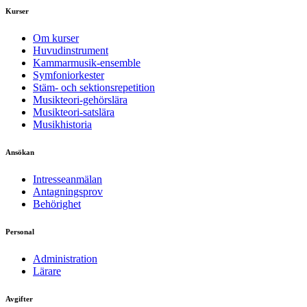
Kurser
Om kurser
Huvudinstrument
Kammarmusik-ensemble
Symfoniorkester
Stäm- och sektionsrepetition
Musikteori-gehörslära
Musikteori-satslära
Musikhistoria
Ansökan
Intresseanmälan
Antagningsprov
Behörighet
Personal
Administration
Lärare
Avgifter