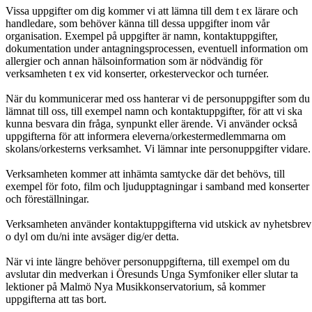
Vissa uppgifter om dig kommer vi att lämna till dem t ex lärare och
handledare, som behöver känna till dessa uppgifter inom vår
organisation. Exempel på uppgifter är namn, kontaktuppgifter,
dokumentation under antagningsprocessen, eventuell information om
allergier och annan hälsoinformation som är nödvändig för
verksamheten t ex vid konserter, orkesterveckor och turnéer.
När du kommunicerar med oss hanterar vi de personuppgifter som du
lämnat till oss, till exempel namn och kontaktuppgifter, för att vi ska
kunna besvara din fråga, synpunkt eller ärende. Vi använder också
uppgifterna för att informera eleverna/orkestermedlemmarna om
skolans/orkesterns verksamhet. Vi lämnar inte personuppgifter vidare.
Verksamheten kommer att inhämta samtycke där det behövs, till
exempel för foto, film och ljudupptagningar i samband med konserter
och föreställningar.
Verksamheten använder kontaktuppgifterna vid utskick av nyhetsbrev
o dyl om du/ni inte avsäger dig/er detta.
När vi inte längre behöver personuppgifterna, till exempel om du
avslutar din medverkan i Öresunds Unga Symfoniker eller slutar ta
lektioner på Malmö Nya Musikkonservatorium, så kommer
uppgifterna att tas bort.