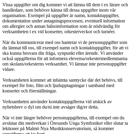
Vissa uppgifter om dig kommer vi att lämna till dem t ex lärare och
handledare, som behöver känna till dessa uppgifter inom vår
organisation. Exempel på uppgifter är namn, kontaktuppgifter,
dokumentation under antagningsprocessen, eventuell information
om allergier och annan hälsoinformation som är nödvändig för
verksamheten t ex vid konserter, orkesterveckor och turnéer.
När du kommunicerar med oss hanterar vi de personuppgifter som
du lämnat till oss, till exempel namn och kontaktuppgifter, för att vi
ska kunna besvara din fråga, synpunkt eller ärende. Vi använder
också uppgifterna för att informera eleverna/orkestermedlemmarna
om skolans/orkesterns verksamhet. Vi lämnar inte personuppgifter
vidare.
Verksamheten kommer att inhämta samtycke där det behövs, till
exempel för foto, film och ljudupptagningar i samband med
konserter och föreställningar.
Verksamheten använder kontaktuppgifterna vid utskick av
nyhetsbrev o dyl om du/ni inte avsäger dig/er detta.
När vi inte längre behöver personuppgifterna, till exempel om du
avslutar din medverkan i Öresunds Unga Symfoniker eller slutar ta
lektioner på Malmö Nya Musikkonservatorium, så kommer
uppgifterna att tas bort.